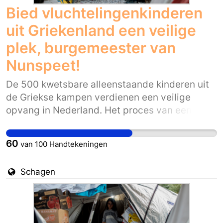
Bied vluchtelingenkinderen
uit Griekenland een veilige
plek, burgemeester van
Nunspeet!
De 500 kwetsbare alleenstaande kinderen uit
de Griekse kampen verdienen een veilige
opvang in Nederland. Het proces van een
eventuele herplaatsing, de wettelijke voogdij
en het vinden van passende opvang wordt
60
van
100
Handtekeningen
landelijk geregeld. Maar het kabinet moet nu
wél het besluit nemen dat deze kinderen uit de
Schagen
kampen in veiligheid worden gebracht.
Daarom is het belangrijk dat de burgemeester
van Nunspeet de ambitie uitspreekt om bij te
dragen aan een veilige opvangplek voor een