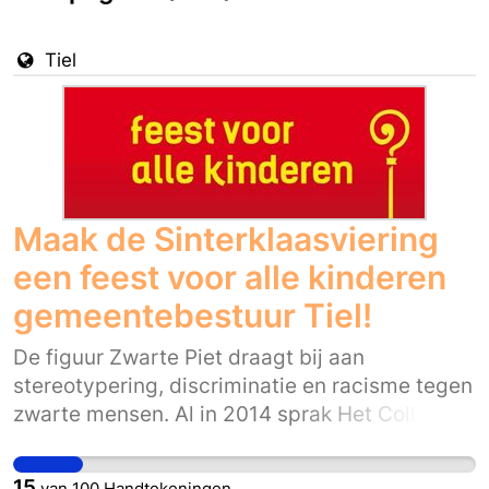
Tiel
Maak de Sinterklaasviering
een feest voor alle kinderen
gemeentebestuur Tiel!
De figuur Zwarte Piet draagt bij aan
stereotypering, discriminatie en racisme tegen
zwarte mensen. Al in 2014 sprak Het College
voor de Rechten van de Mens zich om die
reden uit tegen Zwarte Piet. In 2016 stelde de
15
van
100
Handtekeningen