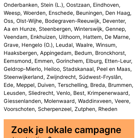
Onderbanken, Stein (L.), Oostzaan, Eindhoven,
Weesp, Woerden, Enschede, Beuningen, Den Haag,
Oss, Olst-Wijhe, Bodegraven-Reeuwijk, Deventer,
Aa en Hunze, Steenbergen, Winterswijk, Gennep,
Veendam, Enkhuizen, Uithoorn, Hattem, De Marne,
Grave, Hengelo (O.), Leudal, Waalre, Winsum,
Haaksbergen, Appingedam, Bedum, Bronckhorst,
Eemsmond, Emmen, Gorinchem, Elburg, Etten-Leur,
Geldrop-Mierlo, Heiloo, Stadskanaal, Peel en Maas,
Steenwijkerland, Zwijndrecht, Súdwest-Fryslân,
Ede, Meppel, Duiven, Terschelling, Breda, Brummen,
Leusden, Sliedrecht, Venlo, Best, Krimpenerwaard,
Giessenlanden, Molenwaard, Waddinxveen, Veere,
Voorschoten, Scherpenzeel, Zutphen, Rheden
Zoek je lokale campagne