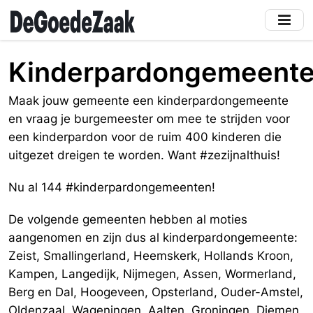
Skip
to
main
content
Kinderpardongemeent
Maak jouw gemeente een kinderpardongemeente
en vraag je burgemeester om mee te strijden voor
een kinderpardon voor de ruim 400 kinderen die
uitgezet dreigen te worden. Want #zezijnalthuis!
Nu al 144 #kinderpardongemeenten!
De volgende gemeenten hebben al moties
aangenomen en zijn dus al kinderpardongemeente:
Zeist, Smallingerland, Heemskerk, Hollands Kroon,
Kampen, Langedijk, Nijmegen, Assen, Wormerland,
Berg en Dal, Hoogeveen, Opsterland, Ouder-Amstel,
Oldenzaal, Wageningen, Aalten, Groningen, Diemen,