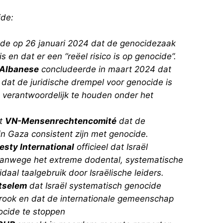
ide:
de op 26 januari 2024 dat de genocidezaak
is en dat er een “reëel risico is op genocide”.
 Albanese
concludeerde in maart 2024 dat
e dat de juridische drempel voor genocide is
l verantwoordelijk te houden onder het
et
VN-Mensenrechtencomité
dat de
in Gaza consistent zijn met genocide.
sty International
officieel dat Israël
vanwege het extreme dodental, systematische
idaal taalgebruik door Israëlische leiders.
’tselem
dat Israël systematisch genocide
trook en dat de internationale gemeenschap
ocide te stoppen