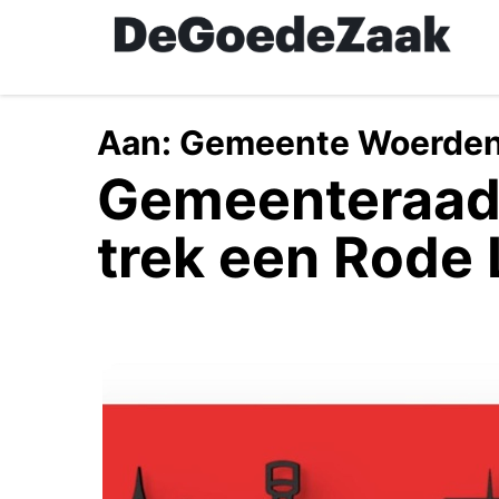
Skip
to
main
content
Aan:
Gemeente Woerde
Gemeenteraad
trek een Rode 