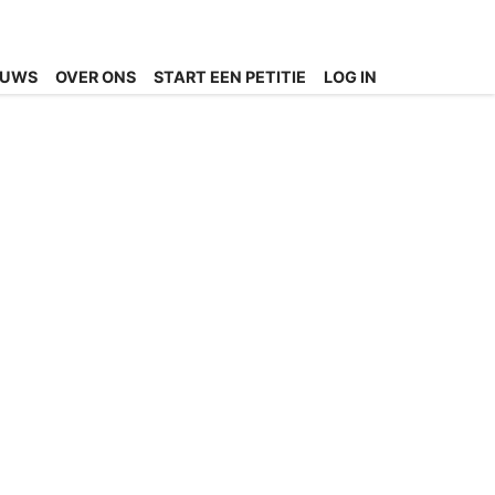
EUWS
OVER ONS
START EEN PETITIE
LOG IN