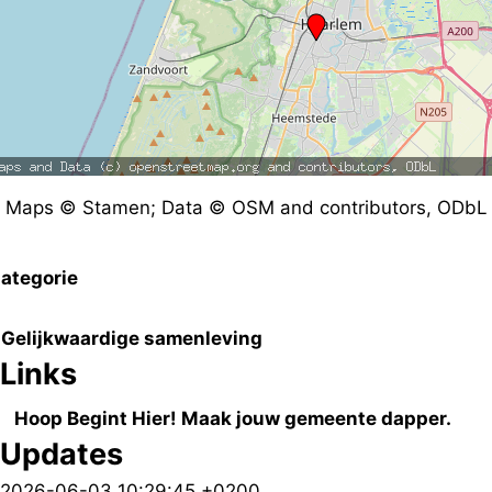
Maps © Stamen; Data © OSM and contributors, ODbL
ategorie
Gelijkwaardige samenleving
Links
Hoop Begint Hier! Maak jouw gemeente dapper.
Updates
2026-06-03 10:29:45 +0200