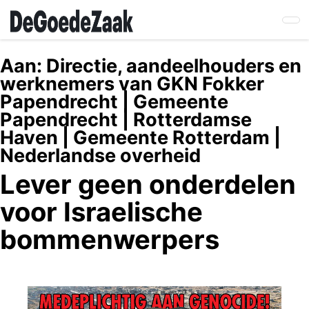
Skip
to
main
content
Aan:
Directie, aandeelhouders en
werknemers van GKN Fokker
Papendrecht | Gemeente
Papendrecht | Rotterdamse
Haven | Gemeente Rotterdam |
Nederlandse overheid
Lever geen onderdelen
voor Israelische
bommenwerpers