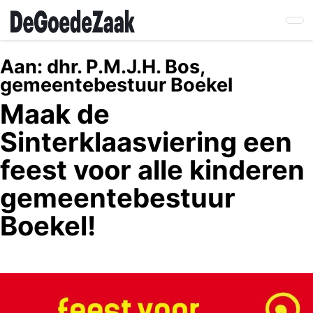
Skip
to
main
content
Aan:
dhr. P.M.J.H. Bos,
gemeentebestuur Boekel
Maak de
Sinterklaasviering een
feest voor alle kinderen
gemeentebestuur
Boekel!