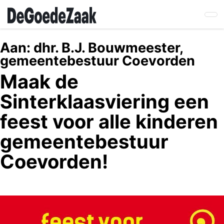
Skip
to
main
content
Aan:
dhr. B.J. Bouwmeester,
gemeentebestuur Coevorden
Maak de
Sinterklaasviering een
feest voor alle kinderen
gemeentebestuur
Coevorden!