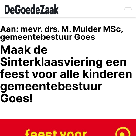
Skip
to
main
content
Aan:
mevr. drs. M. Mulder MSc,
gemeentebestuur Goes
Maak de
Sinterklaasviering een
feest voor alle kinderen
gemeentebestuur
Goes!