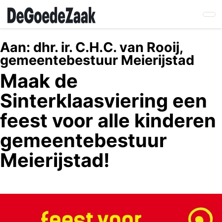
Skip
to
main
content
Aan:
dhr. ir. C.H.C. van Rooij,
gemeentebestuur Meierijstad
Maak de
Sinterklaasviering een
feest voor alle kinderen
gemeentebestuur
Meierijstad!