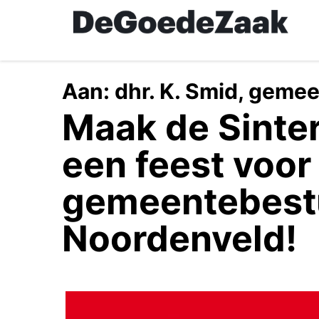
Skip
to
main
content
Aan:
dhr. K. Smid, geme
Maak de Sinter
een feest voor
gemeentebest
Noordenveld!