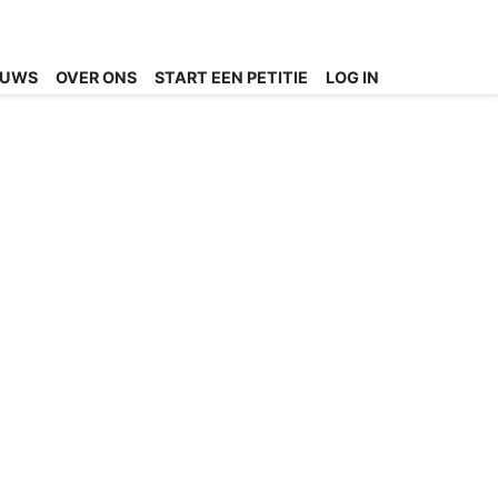
EUWS
OVER ONS
START EEN PETITIE
LOG IN