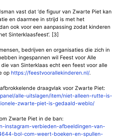
man vast dat ‘de figuur van Zwarte Piet kan
atie en daarmee in strijd is met het
dan ook voor een aanpassing zodat kinderen
t Sinterklaasfeest’. [3]
 mensen, bedrijven en organisaties die zich in
hebben ingespannen wil Feest voor Alle
 die van Sinterklaas echt een feest voor alle
ie op
https://feestvoorallekinderen.nl/
.
t afbrokkelende draagvlak voor Zwarte Piet:
anel/alle-uitslagen/item/niet-alleen-rutte-is-
ionele-zwarte-piet-is-gedaald-weblo/
com Zwarte Piet in de ban:
en-instagram-verbieden-afbeeldingen-van-
2344644-bol-com-weert-boeken-en-spullen-