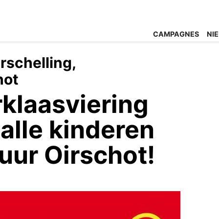
CAMPAGNES
NI
rschelling,
hot
klaasviering
 alle kinderen
ur Oirschot!