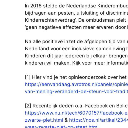
In 2016 stelde de Nederlandse Kinderombuds
bijdragen aan pesten, uitsluiting of discrimin
Kinderrechtenverdrag’. De ombudsman pleit 
‘geen negatieve effecten meer ervaren door he
Na alle positieve inzet de afgelopen tijd van
Nederland voor een inclusieve samenleving 
Kinderen dit jaar iedereen bij elkaar brengen
kinderen wil maken. Kijk voor meer informat
[1] Hier vind je het opinieonderzoek over he
https://eenvandaag.avrotros.nl/panels/opiniep
van-mening-veranderd-de-steun-voor-tradit
[2] Recentelijk deden o.a. Facebook en Bol.
https://www.nu.nl/tech/6070157/facebook-
zwarte-piet.html
&
https://nos.nl/artikel/
waar-zwarte-piet-op-staat.html