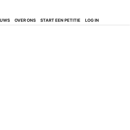
EUWS
OVER ONS
START EEN PETITIE
LOG IN