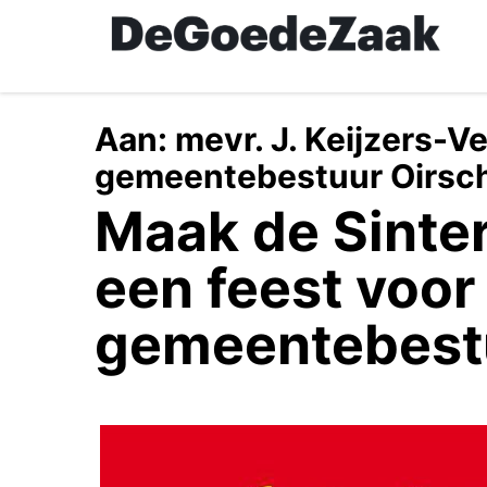
Skip
to
main
content
Aan:
mevr. J. Keijzers-Ve
gemeentebestuur Oirsc
Maak de Sinter
een feest voor
gemeentebestu