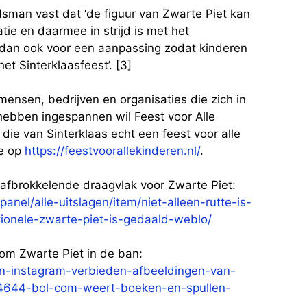
man vast dat ‘de figuur van Zwarte Piet kan
atie en daarmee in strijd is met het
dan ook voor een aanpassing zodat kinderen
t Sinterklaasfeest’. [3]
 mensen, bedrijven en organisaties die zich in
hebben ingespannen wil Feest voor Alle
 die van Sinterklaas echt een feest voor alle
ie op
https://feestvoorallekinderen.nl/
.
t afbrokkelende draagvlak voor Zwarte Piet:
anel/alle-uitslagen/item/niet-alleen-rutte-is-
ionele-zwarte-piet-is-gedaald-weblo/
com Zwarte Piet in de ban:
en-instagram-verbieden-afbeeldingen-van-
2344644-bol-com-weert-boeken-en-spullen-