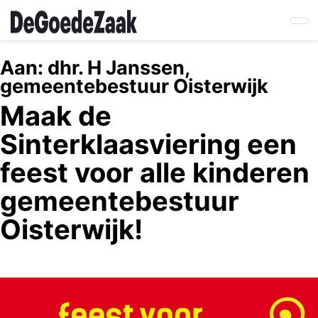
Skip
to
main
content
Aan:
dhr. H Janssen,
gemeentebestuur Oisterwijk
Maak de
Sinterklaasviering een
feest voor alle kinderen
gemeentebestuur
Oisterwijk!