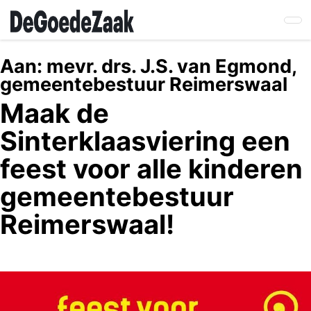
Skip
to
main
content
Aan:
mevr. drs. J.S. van Egmond,
gemeentebestuur Reimerswaal
Maak de
Sinterklaasviering een
feest voor alle kinderen
gemeentebestuur
Reimerswaal!