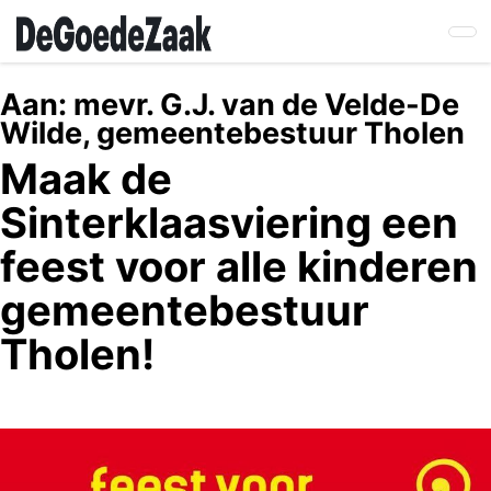
Skip
to
main
content
Aan:
mevr. G.J. van de Velde-De
Wilde, gemeentebestuur Tholen
Maak de
Sinterklaasviering een
feest voor alle kinderen
gemeentebestuur
Tholen!