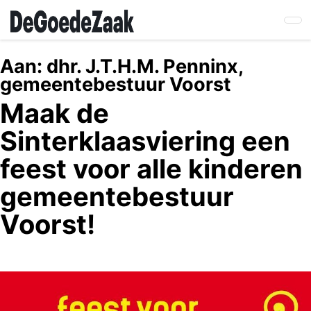
Skip
to
main
content
Aan:
dhr. J.T.H.M. Penninx,
gemeentebestuur Voorst
Maak de
Sinterklaasviering een
feest voor alle kinderen
gemeentebestuur
Voorst!