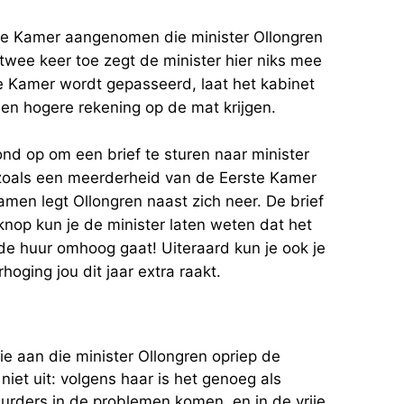
ste Kamer aangenomen die minister Ollongren
twee keer toe zegt de minister hier niks mee
e Kamer wordt gepasseerd, laat het kabinet
 een hogere rekening op de mat krijgen.
 op om een brief te sturen naar minister
zoals een meerderheid van de Eerste Kamer
amen legt Ollongren naast zich neer. De brief
 knop kun je de minister laten weten dat het
de huur omhoog gaat! Uiteraard kun je ook je
oging jou dit jaar extra raakt.
 aan die minister Ollongren opriep de
niet uit: volgens haar is het genoeg als
urders in de problemen komen, en in de vrije