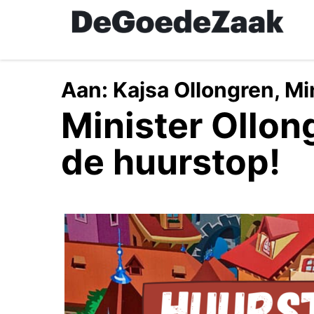
Skip
to
main
content
Aan:
Kajsa Ollongren, M
Minister Ollon
de huurstop!