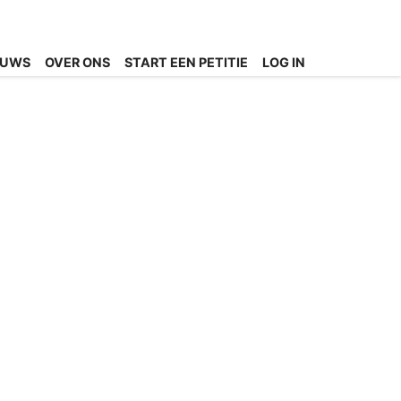
EUWS
OVER ONS
START EEN PETITIE
LOG IN