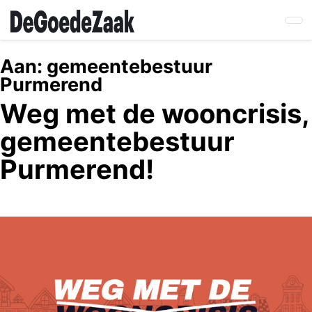
Skip
to
main
content
Aan:
gemeentebestuur
Purmerend
Weg met de wooncrisis,
gemeentebestuur
Purmerend!