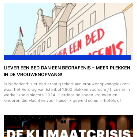
alle middelen inzetten om de genocide te stoppen.
Roep jouw
gemeente op: trek de Rode Lijn!
1. Typ de naam van jouw stad, dorp
of gemeente in. 2. Teken de petitie en kijk hoe je kunt helpen. Zie
je jouw gemeente niet?
Dan kun jij 'm starten!
De tekst staat al
klaar en wij ondersteunen je.
Deze campagne is een initiatief van
Oxfam, PAX, The Rights Forum en DeGoedeZaak. De volgende
petities zijn al eerder gelanceerd: Amsterdam, Assen, Alkmaar.
Deze vallen formeel buiten de samenwerking, maar zijn de
inspiratie geweest voor bovenstaande oproep aan alle gemeenten
LIEVER EEN BED DAN EEN BEGRAFENIS – MEER PLEKKEN
IN DE VROUWENOPVANG!
In Nederland is er een ernstig tekort aan vrouwenopvangplekken:
waar het Verdrag van Istanbul 1.800 plekken voorschrijft, zijn er in
werkelijkheid slechts 1.024. Hierdoor belanden vrouwen en
kinderen die vluchten voor huiselijk geweld soms in hotels of
worden ze weggestuurd omdat hun situatie niet "dringend"
genoeg wordt geacht, waardoor hun veiligheid niet gegarandeerd
is. Dit tekort plaatst slachtoffers op wachtlijsten en ontneemt hen
de bescherming die ze nú nodig hebben. Wij eisen dat de politiek
direct zorgt voor voldoende veilige opvangplekken, zodat vrouwen
en kinderen niet langer moeten kiezen tussen gevaar thuis of