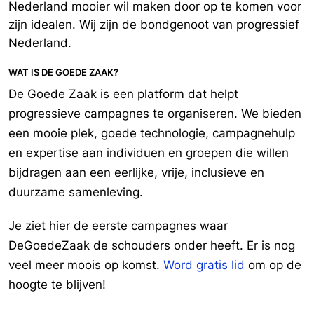
Nederland mooier wil maken door op te komen voor
biedt juist kansen om eerlijker, groener en socialer voor de dag te
komen. Vraag daarom aan de Tweede Kamerleden in de vaste
zijn idealen. Wij zijn de bondgenoot van progressief
Kamercommissie Economische Zaken & Klimaat om het klimaat hoog
Nederland.
op de agenda te houden. Op deze pagina staat een brief klaar die
je naar de Kamercommissie kunt sturen. Jouw stem is belangrijk
om ervoor te zorgen dat het klimaat nu niet vergeten wordt!
WAT IS DE GOEDE ZAAK?
De Goede Zaak is een platform dat helpt
progressieve campagnes te organiseren. We bieden
een mooie plek, goede technologie, campagnehulp
en expertise aan individuen en groepen die willen
bijdragen aan een eerlijke, vrije, inclusieve en
duurzame samenleving.
Je ziet hier de eerste campagnes waar
DeGoedeZaak de schouders onder heeft. Er is nog
veel meer moois op komst.
Word gratis lid
om op de
hoogte te blijven!