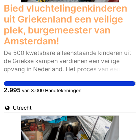
Bied vluchtelingenkinderen
uit Griekenland een veilige
plek, burgemeester van
Amsterdam!
De 500 kwetsbare alleenstaande kinderen uit
de Griekse kampen verdienen een veilige
opvang in Nederland. Het proces van een
eventuele herplaatsing, de wettelijke voogdij
en het vinden van passende opvang wordt
2.995
van
3.000
Handtekeningen
landelijk geregeld. Maar het kabinet moet nu
wél het besluit nemen dat deze kinderen uit de
Utrecht
kampen in veiligheid worden gebracht.
Daarom is het belangrijk dat de burgemeester
van Amsterdam de ambitie uitspreekt om bij te
dragen aan een veilige opvangplek voor een