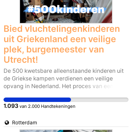
deel van de 500 kwetsbare kinderen uit de
Griekse kampen. Laat onze gemeente in dat
opzicht een voorbeeld zijn richting heel
Nederland. Door lokaal de druk op te voeren
Bied vluchtelingenkinderen
kunnen wij de regering bewegen deze
uit Griekenland een veilige
kwetsbare kinderen een veilige thuishaven te
plek, burgemeester van
bieden.
Utrecht!
De 500 kwetsbare alleenstaande kinderen uit
de Griekse kampen verdienen een veilige
opvang in Nederland. Het proces van een
eventuele herplaatsing, de wettelijke voogdij
en het vinden van passende opvang wordt
1.093
van
2.000
Handtekeningen
landelijk geregeld. Maar het kabinet moet nu
wél het besluit nemen dat deze kinderen uit de
Rotterdam
kampen in veiligheid worden gebracht.