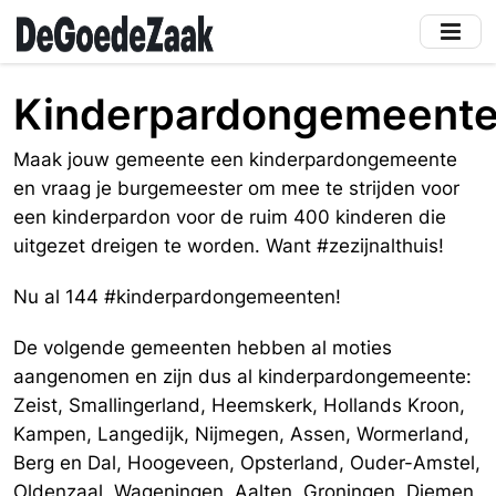
Skip
to
main
content
Kinderpardongemeent
Maak jouw gemeente een kinderpardongemeente
en vraag je burgemeester om mee te strijden voor
een kinderpardon voor de ruim 400 kinderen die
uitgezet dreigen te worden. Want #zezijnalthuis!
Nu al 144 #kinderpardongemeenten!
De volgende gemeenten hebben al moties
aangenomen en zijn dus al kinderpardongemeente:
Zeist, Smallingerland, Heemskerk, Hollands Kroon,
Kampen, Langedijk, Nijmegen, Assen, Wormerland,
Berg en Dal, Hoogeveen, Opsterland, Ouder-Amstel,
Oldenzaal, Wageningen, Aalten, Groningen, Diemen,