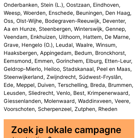
Onderbanken, Stein (L.), Oostzaan, Eindhoven,
Weesp, Woerden, Enschede, Beuningen, Den Haag,
Oss, Olst-Wijhe, Bodegraven-Reeuwijk, Deventer,
Aa en Hunze, Steenbergen, Winterswijk, Gennep,
Veendam, Enkhuizen, Uithoorn, Hattem, De Marne,
Grave, Hengelo (O.), Leudal, Waalre, Winsum,
Haaksbergen, Appingedam, Bedum, Bronckhorst,
Eemsmond, Emmen, Gorinchem, Elburg, Etten-Leur,
Geldrop-Mierlo, Heiloo, Stadskanaal, Peel en Maas,
Steenwijkerland, Zwijndrecht, Súdwest-Fryslân,
Ede, Meppel, Duiven, Terschelling, Breda, Brummen,
Leusden, Sliedrecht, Venlo, Best, Krimpenerwaard,
Giessenlanden, Molenwaard, Waddinxveen, Veere,
Voorschoten, Scherpenzeel, Zutphen, Rheden
Zoek je lokale campagne