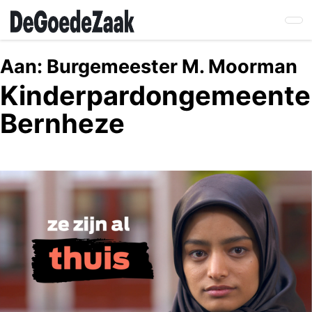
Skip
to
main
content
Aan:
Burgemeester M. Moorman
Kinderpardongemeente
Bernheze