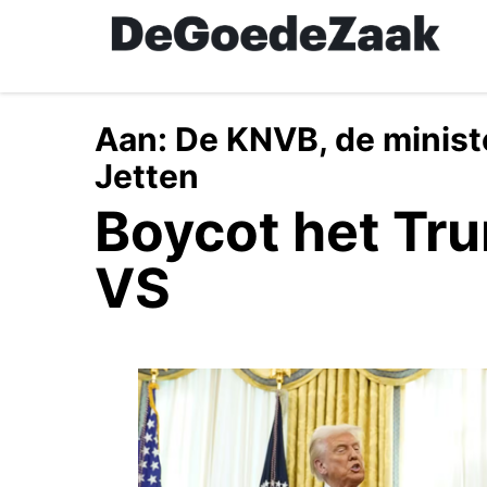
Skip
to
main
content
Aan:
De KNVB, de minist
Jetten
Boycot het Tr
VS