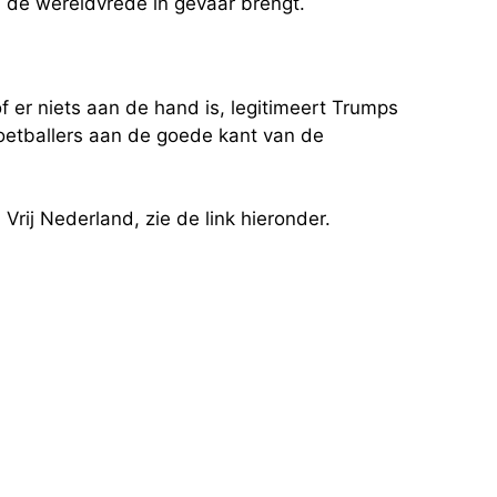
n de wereldvrede in gevaar brengt.
er niets aan de hand is, legitimeert Trumps
voetballers aan de goede kant van de
rij Nederland, zie de link hieronder.