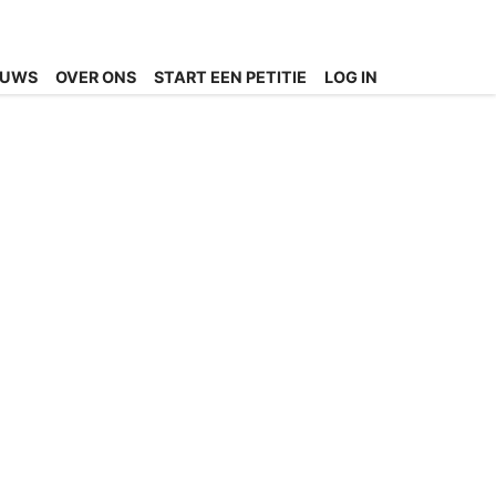
EUWS
OVER ONS
START EEN PETITIE
LOG IN