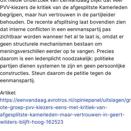
Uit nieuw onderzoek van EenVandaag blijkt dat veel
PVV‑kiezers de kritiek van de afgesplitste Kamerleden
begrijpen, maar hun vertrouwen in de partijleider
behouden. De recente afsplitsing laat bovendien zien
dat interne conflicten in een eenmanspartij pas
zichtbaar worden wanneer het al te laat is, omdat er
geen structurele mechanismen bestaan om
meningsverschillen eerder op te vangen. Precies
daarom is een ledenplicht noodzakelijk: politieke
partijen dienen systemen te zijn en geen persoonlijke
constructies. Steun daarom de petitie tegen de
eenmanspartij.
Artikel:
https://eenvandaag.avrotros.nl/opiniepanel/uitslagen/gr
ote-groep-pvv-kiezers-eens-met-kritiek-van-
afgesplitste-kamerleden-maar-vertrouwen-in-geert-
wilders-blijft-hoog-162523