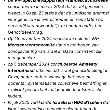
De
VN-Speciale Rapporteur Francesca Albanese
concludeerde in maart 2024 dat Israël genocide
pleegt in Gaza. Zij stelde dat de juridische drempel
voor genocide is overschreden en riep staten op
om Israël verantwoordelijk te houden onder het
Genocideverdrag.
Op 15 november 2024 verklaarde ook het
VN-
Mensenrechtencomité
dat de methoden van
oorlogsvoering van Israël in Gaza consistent zijn
met genocide.
op 5 december 2024 concludeerde
Amnesty
International
officieel dat Israël genocide pleegt in
Gaza, onder andere vanwege het extreme
dodental, systematische collectieve bestraffing en
expliciet genocidaal taalgebruik door Israëlische
leiders.
In juli 2025 verklaarde
Israëlisch NGO B’tselem
dat
Israël systematisch genocide pleegt tegen de