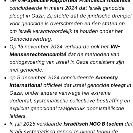
De
VN-Speciale Rapporteur Francesca Albanese
concludeerde in maart 2024 dat Israël genocide
pleegt in Gaza. Zij stelde dat de juridische drempel
voor genocide is overschreden en riep staten op
om Israël verantwoordelijk te houden onder het
Genocideverdrag.
Op 15 november 2024 verklaarde ook het
VN-
Mensenrechtencomité
dat de methoden van
oorlogsvoering van Israël in Gaza consistent zijn
met genocide.
op 5 december 2024 concludeerde
Amnesty
International
officieel dat Israël genocide pleegt in
Gaza, onder andere vanwege het extreme
dodental, systematische collectieve bestraffing en
expliciet genocidaal taalgebruik door Israëlische
leiders.
In juli 2025 verklaarde
Israëlisch NGO B’tselem
dat
Israël systematisch genocide pleegt tegen de