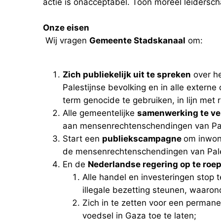
actie is onacceptabel. Toon moreel leidersch
Onze eisen
Wij vragen
Gemeente Stadskanaal
om:
Zich publiekelijk uit te spreken
over he
Palestijnse bevolking en in alle extern
term genocide te gebruiken, in lijn met
Alle gemeentelijke
samenwerking te ve
aan mensenrechtenschendingen van Pal
Start een
publiekscampagne
om inwon
de mensenrechtenschendingen van Pale
En de
Nederlandse regering op te roe
Alle handel en investeringen stop t
illegale bezetting steunen, waar
Zich in te zetten voor een perman
voedsel in Gaza toe te laten;