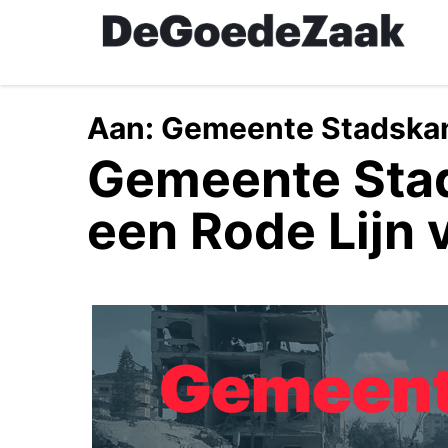
Skip
to
main
content
Aan:
Gemeente Stadska
Gemeente Stad
een Rode Lijn 