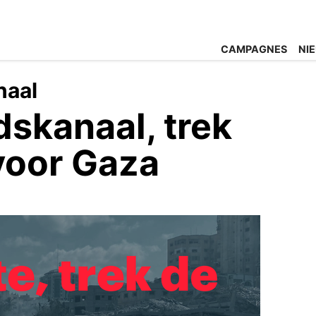
CAMPAGNES
NI
naal
skanaal, trek
voor Gaza