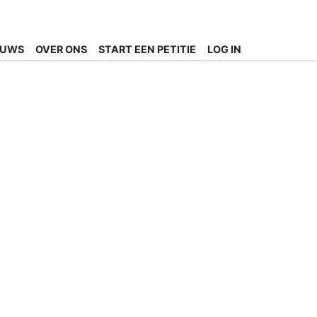
EUWS
OVER ONS
START EEN PETITIE
LOG IN