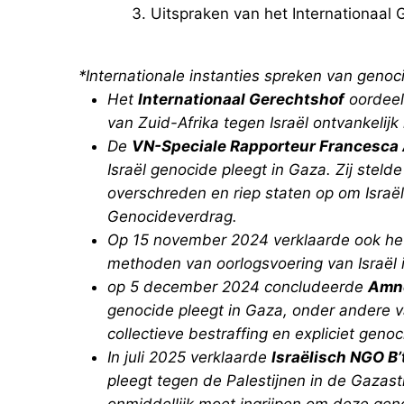
Uitspraken van het Internationaal 
*Internationale instanties spreken van genoc
Het
Internationaal Gerechtshof
oordeel
van Zuid-Afrika tegen Israël ontvankelijk 
De
VN-Speciale Rapporteur Francesca
Israël genocide pleegt in Gaza. Zij steld
overschreden en riep staten op om Israë
Genocideverdrag.
Op 15 november 2024 verklaarde ook h
methoden van oorlogsvoering van Israël 
op 5 december 2024 concludeerde
Amne
genocide pleegt in Gaza, onder andere 
collectieve bestraffing en expliciet genoc
In juli 2025 verklaarde
Israëlisch NGO B
pleegt tegen de Palestijnen in de Gazas
onmiddellijk moet ingrijpen om deze gen