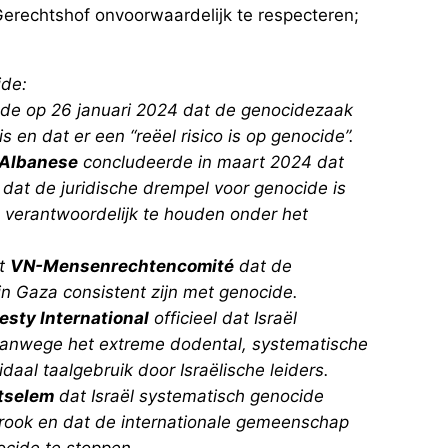
Gerechtshof onvoorwaardelijk te respecteren;
ide:
de op 26 januari 2024 dat de genocidezaak
is en dat er een “reëel risico is op genocide”.
 Albanese
concludeerde in maart 2024 dat
e dat de juridische drempel voor genocide is
l verantwoordelijk te houden onder het
et
VN-Mensenrechtencomité
dat de
in Gaza consistent zijn met genocide.
sty International
officieel dat Israël
vanwege het extreme dodental, systematische
idaal taalgebruik door Israëlische leiders.
’tselem
dat Israël systematisch genocide
trook en dat de internationale gemeenschap
ocide te stoppen