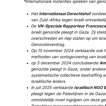
*Internationale instanties spreken van geno
Het
Internationaal Gerechtshof
oordeel
van Zuid-Afrika tegen Israël ontvankelijk
De
VN-Speciale Rapporteur Francesca
Israël genocide pleegt in Gaza. Zij ste
overschreden en riep staten op om Isra
Genocideverdrag.
Op 15 november 2024 verklaarde ook 
methoden van oorlogsvoering van Israël
op 5 december 2024 concludeerde
Amn
genocide pleegt in Gaza, onder ander
systematische collectieve bestraffing e
Israëlische leiders.
In juli 2025 verklaarde
Israëlisch NGO B
pleegt tegen de Palestijnen in de Gaz
onmiddellijk moet ingrijpen om deze g