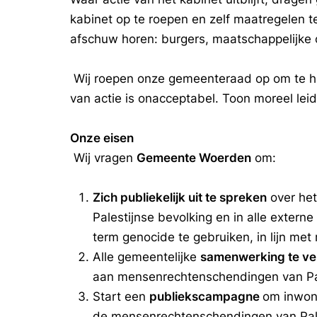
kabinet op te roepen en zelf maatregelen t
afschuw horen: burgers, maatschappelijke or
Wij roepen onze gemeenteraad op om te han
van actie is onacceptabel. Toon moreel lei
Onze eisen
Wij vragen
Gemeente Woerden
om:
Zich publiekelijk uit te spreken
over het
Palestijnse bevolking en in alle extern
term genocide te gebruiken, in lijn me
Alle gemeentelijke
samenwerking te ve
aan mensenrechtenschendingen van Pa
Start een
publiekscampagne
om inwon
de mensenrechtenschendingen van Pale