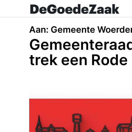
Skip
to
main
content
Aan:
Gemeente Woerde
Gemeenteraad
trek een Rode 