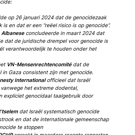
cide:
de op 26 januari 2024 dat de genocidezaak
 is en dat er een “reëel risico is op genocide”.
 Albanese
concludeerde in maart 2024 dat
lde dat de juridische drempel voor genocide is
ël verantwoordelijk te houden onder het
het
VN-Mensenrechtencomité
dat de
 in Gaza consistent zijn met genocide.
esty International
officieel dat Israël
e vanwege het extreme dodental,
n expliciet genocidaal taalgebruik door
’tselem
dat Israël systematisch genocide
astrook en dat de internationale gemeenschap
enocide te stoppen