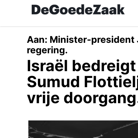
Skip
to
main
content
Aan:
Minister-president
regering.
Israël bedreig
Sumud Flottiel
vrije doorgang