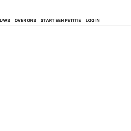
EUWS
OVER ONS
START EEN PETITIE
LOG IN