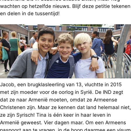
wachten op hetzelfde nieuws. Blijf deze petitie tekenen
en delen in de tussentijd!
Jacob, een brugklasleerling van 13, vluchtte in 2015
met zijn moeder voor de oorlog in Syrië. De IND zegt
dat ze naar Armenië moeten, omdat ze Armeense
Christenen zijn. Maar ze kennen dat land helemaal niet,
ze zijn Syrisch! Tina is één keer in haar leven in
Armenië geweest. Vier dagen maar. Om een Armeens
paspoort aan te vragen, in de hoop daarmee een visum