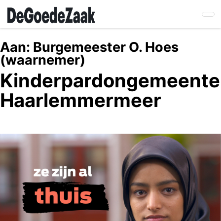
Skip
to
main
content
Aan:
Burgemeester O. Hoes
(waarnemer)
Kinderpardongemeente
Haarlemmermeer