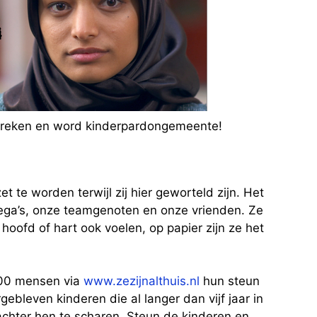
spreken en word kinderpardongemeente!
 te worden terwijl zij hier geworteld zijn. Het
lega’s, onze teamgenoten en onze vrienden. Ze
 hoofd of hart ook voelen, op papier zijn ze het
000 mensen via
www.zezijnalthuis.nl
hun steun
ebleven kinderen die al langer dan vijf jaar in
achter hen te scharen. Steun de kinderen en