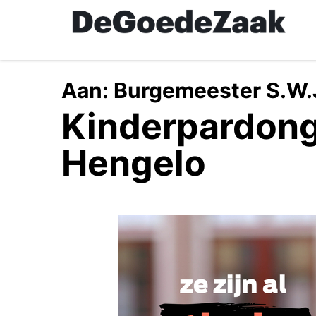
Skip
to
main
content
Aan:
Burgemeester S.W.
Kinderpardon
Hengelo