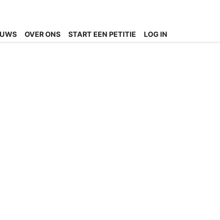
EUWS
OVER ONS
START EEN PETITIE
LOG IN