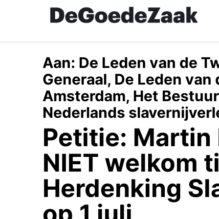
Skip
to
main
content
Aan:
De Leden van de T
Generaal, De Leden van
Amsterdam, Het Bestuur 
Nederlands slavernijverl
Petitie: Marti
NIET welkom t
Herdenking Sl
op 1 juli