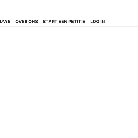
EUWS
OVER ONS
START EEN PETITIE
LOG IN