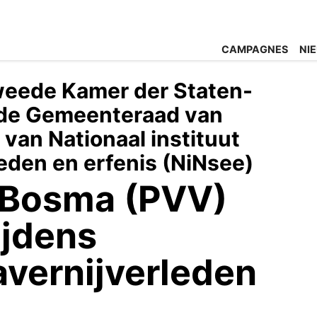
CAMPAGNES
NI
weede Kamer der Staten-
 de Gemeenteraad van
van Nationaal instituut
eden en erfenis (NiNsee)
n Bosma (PVV)
ijdens
avernijverleden