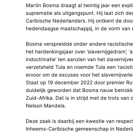
Martin Bosma draagt al twintig jaar een explic
suprematie als uitgangspunt. Hij laat zich den
Caribische Nederlanders. Hij ontkent de door
hedendaagse maatschappij, in de vorm van di
Bosma verspreidde onder andere racistische 
het herdenkingsjaar over ‘slavernijgedram’, ‘
indoctrinatie’ ten aanzien van het slavernijve
verzetsheld Tula en noemde Tula een ‘racist
ervoor om de excuses voor het slavernijverl
Staat op 19 december 2022 door premier Rutt
duidelijk geworden dat Bosma nauw betrokke
Zuid-Afrika. Dat is in strijd met de trots van 
Nelson Mandela.
Deze zaak is daarbij een kwestie van respec
Inheems-Caribische gemeenschap in Nederland