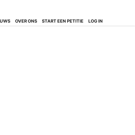
EUWS
OVER ONS
START EEN PETITIE
LOG IN