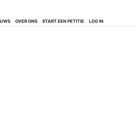
EUWS
OVER ONS
START EEN PETITIE
LOG IN