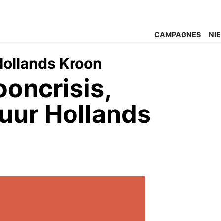
CAMPAGNES
NI
ollands Kroon
oncrisis,
uur Hollands