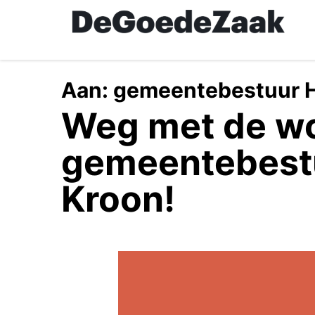
Skip
to
main
content
Aan:
gemeentebestuur H
Weg met de wo
gemeentebest
Kroon!