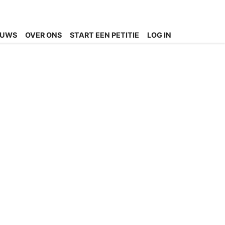
EUWS
OVER ONS
START EEN PETITIE
LOG IN