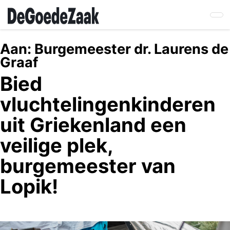
Skip
to
main
content
Aan:
Burgemeester dr. Laurens de
Graaf
Bied
vluchtelingenkinderen
uit Griekenland een
veilige plek,
burgemeester van
Lopik!