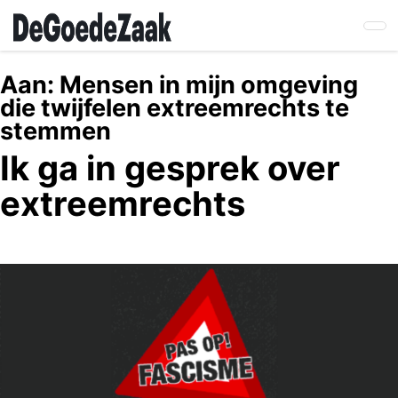
Skip
to
main
content
Aan:
Mensen in mijn omgeving
die twijfelen extreemrechts te
stemmen
Ik ga in gesprek over
extreemrechts