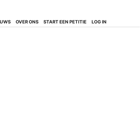
EUWS
OVER ONS
START EEN PETITIE
LOG IN