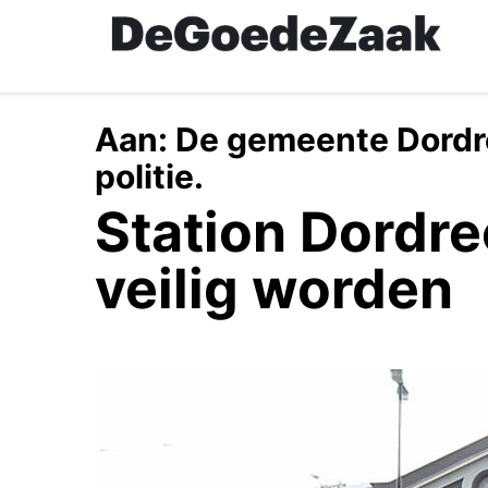
Skip
to
main
content
Aan:
De gemeente Dordre
politie.
Station Dordr
veilig worden