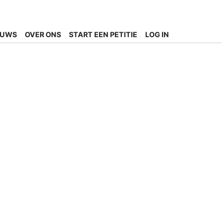
EUWS
OVER ONS
START EEN PETITIE
LOG IN