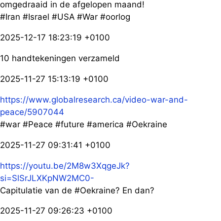
omgedraaid in de afgelopen maand!
#Iran #Israel #USA #War #oorlog
2025-12-17 18:23:19 +0100
10 handtekeningen verzameld
2025-11-27 15:13:19 +0100
https://www.globalresearch.ca/video-war-and-
peace/5907044
#war #Peace #future #america #Oekraine
2025-11-27 09:31:41 +0100
https://youtu.be/2M8w3XqgeJk?
si=SlSrJLXKpNW2MC0-
Capitulatie van de #Oekraine? En dan?
2025-11-27 09:26:23 +0100