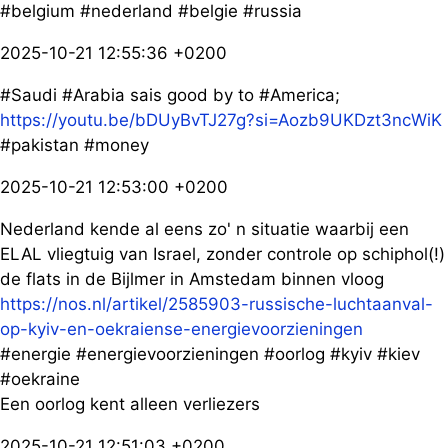
#belgium #nederland #belgie #russia
2025-10-21 12:55:36 +0200
#Saudi #Arabia sais good by to #America;
https://youtu.be/bDUyBvTJ27g?si=Aozb9UKDzt3ncWiK
#pakistan #money
2025-10-21 12:53:00 +0200
Nederland kende al eens zo' n situatie waarbij een
ELAL vliegtuig van Israel, zonder controle op schiphol(!)
de flats in de Bijlmer in Amstedam binnen vloog
https://nos.nl/artikel/2585903-russische-luchtaanval-
op-kyiv-en-oekraiense-energievoorzieningen
#energie #energievoorzieningen #oorlog #kyiv #kiev
#oekraine
Een oorlog kent alleen verliezers
2025-10-21 12:51:03 +0200