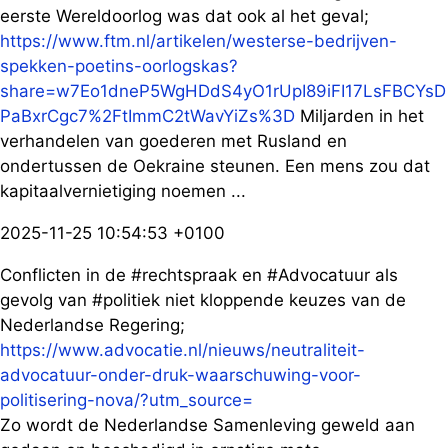
eerste Wereldoorlog was dat ook al het geval;
https://www.ftm.nl/artikelen/westerse-bedrijven-
spekken-poetins-oorlogskas?
share=w7Eo1dneP5WgHDdS4yO1rUpI89iFI17LsFBCYsD
PaBxrCgc7%2FtImmC2tWavYiZs%3D
Miljarden in het
verhandelen van goederen met Rusland en
ondertussen de Oekraine steunen. Een mens zou dat
kapitaalvernietiging noemen ...
2025-11-25 10:54:53 +0100
Conflicten in de #rechtspraak en #Advocatuur als
gevolg van #politiek niet kloppende keuzes van de
Nederlandse Regering;
https://www.advocatie.nl/nieuws/neutraliteit-
advocatuur-onder-druk-waarschuwing-voor-
politisering-nova/?utm_source=
Zo wordt de Nederlandse Samenleving geweld aan