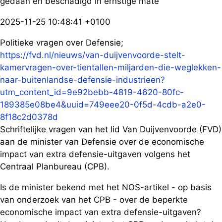
gedaan en beschadigd in ernstige mate
2025-11-25 10:48:41 +0100
Politieke vragen over Defensie;
https://fvd.nl/nieuws/van-duijvenvoorde-stelt-
kamervragen-over-tientallen-miljarden-die-weglekken-
naar-buitenlandse-defensie-industrieen?
utm_content_id=9e92bebb-4819-4620-80fc-
189385e08be4&uuid=749eee20-0f5d-4cdb-a2e0-
8f18c2d0378d
Schriftelijke vragen van het lid Van Duijvenvoorde (FVD)
aan de minister van Defensie over de economische
impact van extra defensie-uitgaven volgens het
Centraal Planbureau (CPB).
Is de minister bekend met het NOS-artikel - op basis
van onderzoek van het CPB - over de beperkte
economische impact van extra defensie-uitgaven?