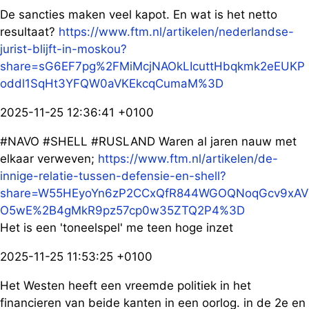
De sancties maken veel kapot. En wat is het netto
resultaat?
https://www.ftm.nl/artikelen/nederlandse-
jurist-blijft-in-moskou?
share=sG6EF7pg%2FMiMcjNAOkLIcuttHbqkmk2eEUKP
oddl1SqHt3YFQW0aVKEkcqCumaM%3D
2025-11-25 12:36:41 +0100
#NAVO #SHELL #RUSLAND Waren al jaren nauw met
elkaar verweven;
https://www.ftm.nl/artikelen/de-
innige-relatie-tussen-defensie-en-shell?
share=W55HEyoYn6zP2CCxQfR844WGOQNoqGcv9xAV
O5wE%2B4gMkR9pz57cp0w35ZTQ2P4%3D
Het is een 'toneelspel' me teen hoge inzet
2025-11-25 11:53:25 +0100
Het Westen heeft een vreemde politiek in het
financieren van beide kanten in een oorlog. in de 2e en