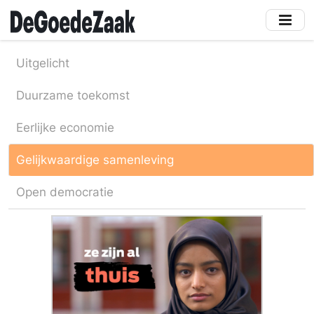
Skip
to
main
content
Uitgelicht
Duurzame toekomst
Eerlijke economie
Gelijkwaardige samenleving
Open democratie