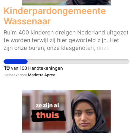
Kinderpardongemeente
Wassenaar
Ruim 400 kinderen dreigen Nederland uitgezet
te worden terwijl zij hier geworteld zijn. Het
zijn onze buren, onze klasgenoten, onze
collega’s, onze teamgenoten en onze vrienden.
Ze horen bij ons. Hoe Nederlands zij zich in hun
19
van
100
Handtekeningen
hoofd of hart ook voelen, op papier zijn ze het
Marietta Aprea
Gemaakt door
nog niet. De afgelopen maanden hebben al
ruim 75.000 mensen via www.zezijnalthuis.nl
hun steun gegeven voor verblijfsrecht voor de
400 overgebleven kinderen die al langer dan
vijf jaar in Nederland zijn. Nu roepen wij u op
zich ook achter hen te scharen. Steun de
kinderen en uw collega burgemeesters en
gemeenteraden. We willen niet dat kinderen