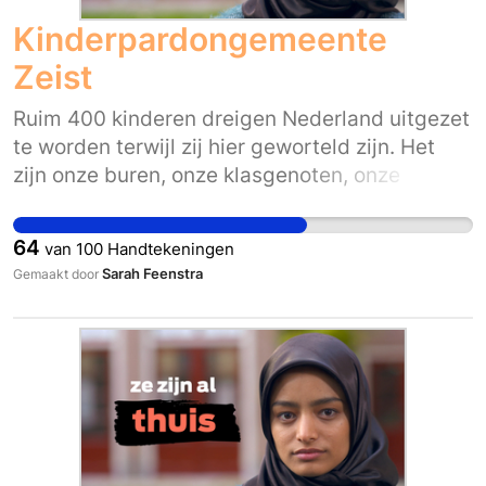
Kinderpardongemeente
Zeist
Ruim 400 kinderen dreigen Nederland uitgezet
te worden terwijl zij hier geworteld zijn. Het
zijn onze buren, onze klasgenoten, onze
collega’s, onze teamgenoten en onze vrienden.
Ze horen bij ons. Hoe Nederlands zij zich in hun
64
van
100
Handtekeningen
hoofd of hart ook voelen, op papier zijn ze het
Sarah Feenstra
Gemaakt door
nog niet. De afgelopen maanden hebben al
ruim 75.000 mensen via www.zezijnalthuis.nl
hun steun gegeven voor verblijfsrecht voor de
400 overgebleven kinderen die al langer dan
vijf jaar in Nederland zijn. Nu roepen wij u op
zich ook achter hen te scharen. Steun de
kinderen en uw collega burgemeesters en
gemeenteraden. We willen niet dat kinderen