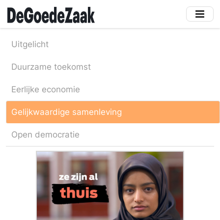
Skip
to
main
content
Uitgelicht
Duurzame toekomst
Eerlijke economie
Gelijkwaardige samenleving
Open democratie