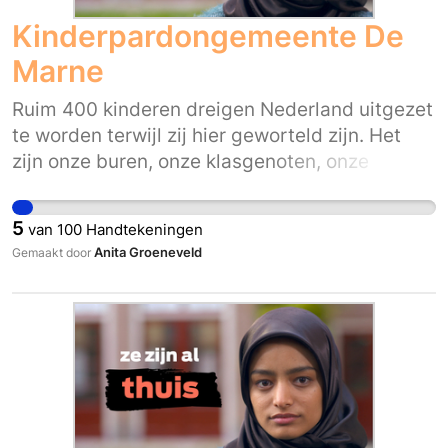
Kinderpardongemeente De
Marne
Ruim 400 kinderen dreigen Nederland uitgezet
te worden terwijl zij hier geworteld zijn. Het
zijn onze buren, onze klasgenoten, onze
collega’s, onze teamgenoten en onze vrienden.
Ze horen bij ons. Hoe Nederlands zij zich in hun
5
van
100
Handtekeningen
hoofd of hart ook voelen, op papier zijn ze het
Anita Groeneveld
Gemaakt door
nog niet. De afgelopen maanden hebben al
ruim 75.000 mensen via www.zezijnalthuis.nl
hun steun gegeven voor verblijfsrecht voor de
400 overgebleven kinderen die al langer dan
vijf jaar in Nederland zijn. Nu roepen wij u op
zich ook achter hen te scharen. Steun de
kinderen en uw collega burgemeesters en
gemeenteraden. We willen niet dat kinderen