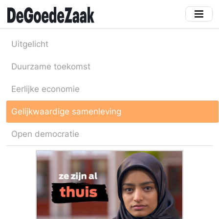
Skip
to
main
content
Uitgelicht
Duurzame toekomst
Eerlijke economie
Gelijkwaardige samenleving
Open democratie