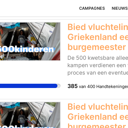
CAMPAGNES
NIEUWS
Bied vluchteli
Griekenland ee
burgemeester 
De 500 kwetsbare allee
kampen verdienen een v
proces van een eventuel
en het vinden van pass
385
van
400
Handtekeninge
Maar het kabinet moet 
kinderen uit de kampen 
Daarom is het belangri
Bied vluchteli
de ambitie uitspreekt o
Griekenland ee
opvangplek voor een de
de Griekse kampen. Laa
burgemeester 