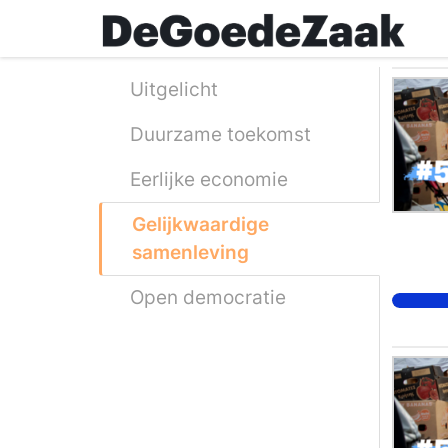
Skip
to
main
content
Uitgelicht
Duurzame toekomst
Eerlijke economie
Gelijkwaardige
samenleving
Open democratie