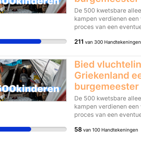
voorbeeld zijn richting
De 500 kwetsbare allee
te voeren kunnen wij d
kampen verdienen een v
kinderen een veilige th
proces van een eventuel
en het vinden van pass
211
van
300
Handtekeningen
Maar het kabinet moet 
kinderen uit de kampen 
Daarom is het belangri
Bied vluchteli
ambitie uitspreekt om b
Griekenland ee
opvangplek voor een de
de Griekse kampen. Laa
burgemeester 
voorbeeld zijn richting
De 500 kwetsbare allee
te voeren kunnen wij d
kampen verdienen een v
kinderen een veilige th
proces van een eventuel
en het vinden van pass
58
van
100
Handtekeningen
Maar het kabinet moet 
kinderen uit de kampen 